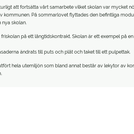
urligt att fortsätta vårt samarbete vilket skolan var mycket 
 av kommunen. På sommarlovet flyttades den befintliga modul
 nya skolan.
 friskolan på ett långtidskontrakt. Skolan är ett exempel på
derna ändrats till puts och plåt och taket till ett pulpettak.
ört hela utemiljön som bland annat består av lekytor av kon
.