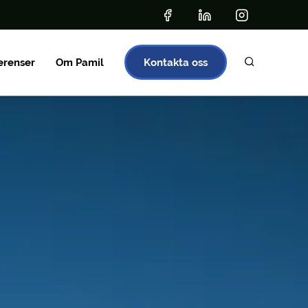
erenser
Om Pamil
Kontakta oss