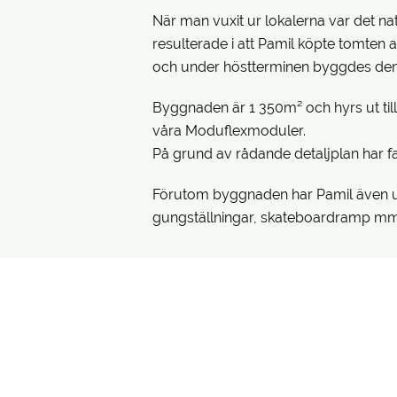
När man vuxit ur lokalerna var det nat
resulterade i att Pamil köpte tomten
och under höstterminen byggdes den
Byggnaden är 1 350m² och hyrs ut till
våra Moduflexmoduler.
På grund av rådande detaljplan har fasa
Förutom byggnaden har Pamil även utf
gungställningar, skateboardramp mm